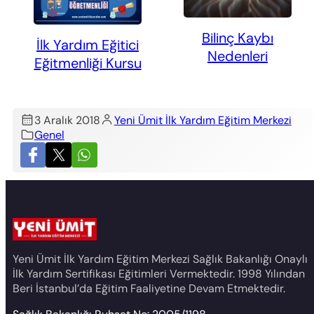
Bilinç Kaybı
İlk Yardım Eğitici
Nedenleri
Eğitmenliği Kursu
3 Aralık 2018
Yeni Ümit İlk Yardım Eğitim Merkezi
Genel
Yeni Ümit İlk Yardım Eğitim Merkezi Sağlık Bakanlığı Onaylı
İlk Yardım Sertifikası Eğitimleri Vermektedir. 1998 Yılından
Beri İstanbul’da Eğitim Faaliyetine Devam Etmektedir.