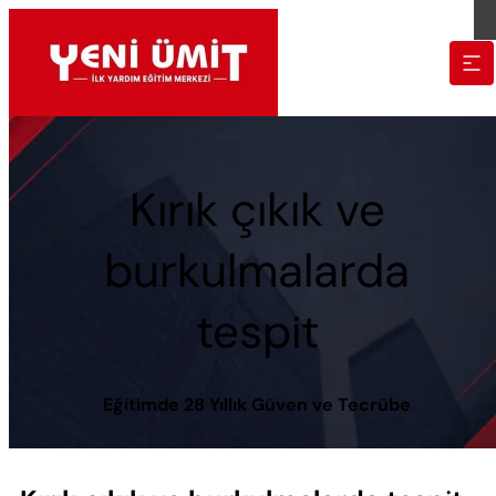
Kırık çıkık ve
burkulmalarda
tespit
Eğitimde 28 Yıllık Güven ve Tecrübe