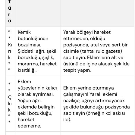
T
ü
r
ü
*
Kemik
Yaralı bölgeyi hareket
*
bütünlüğünün
ettirmeden, olduğu
Kı
bozulması.
pozisyonda, atel veya sert bir
rı
Şiddetli ağrı, şekil
cisimle (tahta, rulo gazete)
k
bozukluğu, şişlik,
sabitleyin. Eklemlerin alt ve
*
morarma, hareket
üstünü de içine alacak şekilde
*
kısıtlılığı.
tespit yapın.
Eklem
*
yüzeylerinin kalıcı
Eklem yerine oturmaya
*
olarak ayrılması.
çalışmayın! Yaralı eklemi
Çı
Yoğun ağrı,
nazikçe, ağrıyı artırmayacak
kı
eklemde belirgin
şekilde bulunduğu pozisyonda
k
şekil bozukluğu,
sabitleyin (örneğin kol askısı
*
hareket
ile).
*
edememe.