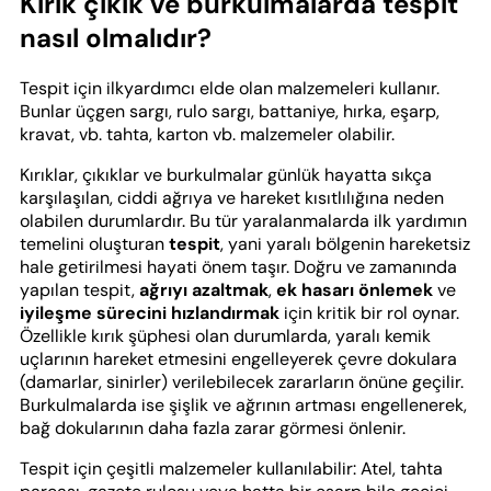
Kırık çıkık ve burkulmalarda tespit
nasıl olmalıdır?
Tespit için ilkyardımcı elde olan malzemeleri kullanır.
Bunlar üçgen sargı, rulo sargı, battaniye, hırka, eşarp,
kravat, vb. tahta, karton vb. malzemeler olabilir.
Kırıklar, çıkıklar ve burkulmalar günlük hayatta sıkça
karşılaşılan, ciddi ağrıya ve hareket kısıtlılığına neden
olabilen durumlardır. Bu tür yaralanmalarda ilk yardımın
temelini oluşturan
tespit
, yani yaralı bölgenin hareketsiz
hale getirilmesi hayati önem taşır. Doğru ve zamanında
yapılan tespit,
ağrıyı azaltmak
,
ek hasarı önlemek
ve
iyileşme sürecini hızlandırmak
için kritik bir rol oynar.
Özellikle kırık şüphesi olan durumlarda, yaralı kemik
uçlarının hareket etmesini engelleyerek çevre dokulara
(damarlar, sinirler) verilebilecek zararların önüne geçilir.
Burkulmalarda ise şişlik ve ağrının artması engellenerek,
bağ dokularının daha fazla zarar görmesi önlenir.
Tespit için çeşitli malzemeler kullanılabilir: Atel, tahta