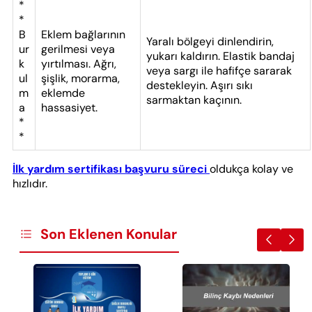
*
*
B
Eklem bağlarının
Yaralı bölgeyi dinlendirin,
ur
gerilmesi veya
yukarı kaldırın. Elastik bandaj
k
yırtılması. Ağrı,
veya sargı ile hafifçe sararak
ul
şişlik, morarma,
destekleyin. Aşırı sıkı
m
eklemde
sarmaktan kaçının.
a
hassasiyet.
*
*
İlk yardım sertifikası başvuru süreci
oldukça kolay ve
hızlıdır.
Son Eklenen Konular