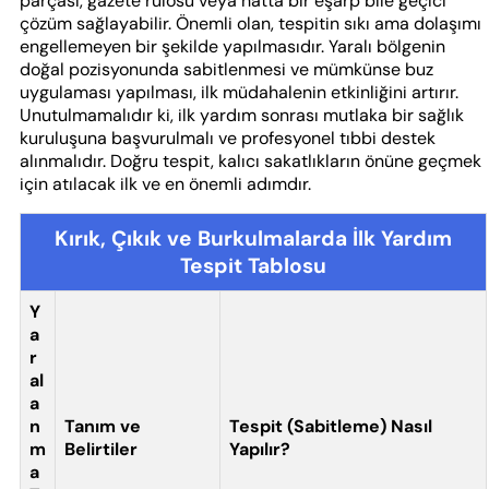
parçası, gazete rulosu veya hatta bir eşarp bile geçici
çözüm sağlayabilir. Önemli olan, tespitin sıkı ama dolaşımı
engellemeyen bir şekilde yapılmasıdır. Yaralı bölgenin
doğal pozisyonunda sabitlenmesi ve mümkünse buz
uygulaması yapılması, ilk müdahalenin etkinliğini artırır.
Unutulmamalıdır ki, ilk yardım sonrası mutlaka bir sağlık
kuruluşuna başvurulmalı ve profesyonel tıbbi destek
alınmalıdır. Doğru tespit, kalıcı sakatlıkların önüne geçmek
için atılacak ilk ve en önemli adımdır.
Kırık, Çıkık ve Burkulmalarda İlk Yardım
Tespit Tablosu
Y
a
r
al
a
n
Tanım ve
Tespit (Sabitleme) Nasıl
m
Belirtiler
Yapılır?
a