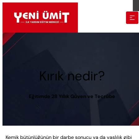
Kırık nedir?
Eğitimde 28 Yıllık Güven ve Tecrübe
Kemik bütünlüğünün bir darbe sonucu ya da yaşlılık gibi