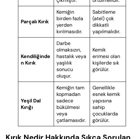
çıkmıştır.
örtülmelidir.
Kemiğin
Sabitleme
birden fazla
(atel) çok
Parçalı Kırık
yerden
dikkatli
kırılmasıdır.
yapılmalıdır.
Darbe
olmaksızın,
Kemik
Kendiliğinde
hastalık veya
erimesi olan
n Kırık
yaşlılık
kişilerde sık
sonucu
görülür.
oluşur.
Kemiğin tam
Genellikle
kopmadan
esnek kemik
Yeşil Dal
sadece
yapısına
Kırığı
bükülmesi
sahip
veya
çocuklarda
çatlamasıdır.
görülür.
Kırık Nedir Hakkında Sıkça Sorulan