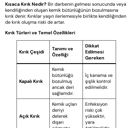
Kısaca Kırık Nedir?
Bir darbenin gelmesi sonucunda veya
kendiliğinden oluşan kemik bütünlüğünün bozulmasına
kırık denir. Kırıklar yaşın ilerlemesiyle birlikte kendiliğinden
de kırık oluşma riski de artar.
Kırık Türleri ve Temel Özellikleri
Dikkat
Tanımı ve
Kırık Çeşidi
Edilmesi
Özelliği
Gereken
Kemik
bütünlüğü
İç kanama ve
Kapalı Kırık
bozulmuş
şişlik kontrol
ancak deri
edilmelidir.
sağlamdır.
Kemik uçları
Enfeksiyon
deriyi
riski çok
Açık Kırık
delerek
yüksektir,
dışarı
yara