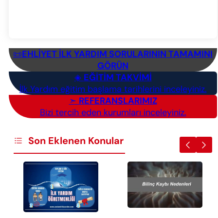
📜
EHLİYET İLK YARDIM SORULARININ TAMAMINI
GÖRÜN
◈
EĞİTİM TAKVİMİ
İlk Yardım eğitim başlama tarihlerini inceleyiniz.
➣
REFERANSLARIMIZ
Bizi tercih eden kurumları inceleyiniz.
Son Eklenen Konular