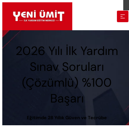
2026 Yılı İlk Yardım
Sınav Soruları
(Çözümlü) %100
Başarı
Eğitimde 28 Yıllık Güven ve Tecrübe