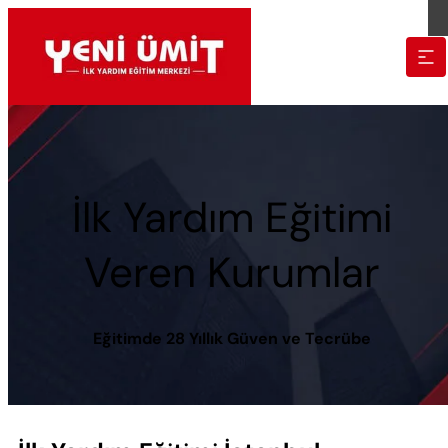
İlk Yardım Eğitimi
Veren Kurumlar
Eğitimde 28 Yıllık Güven ve Tecrübe