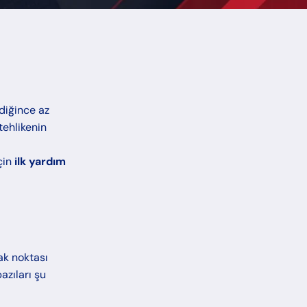
diğince az
tehlikenin
çin
ilk yardım
dak noktası
zıları şu