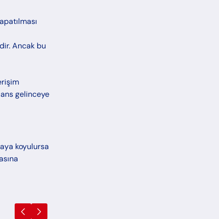
kapatılması
idir. Ancak bu
erişim
ans gelinceye
taya koyulursa
asına