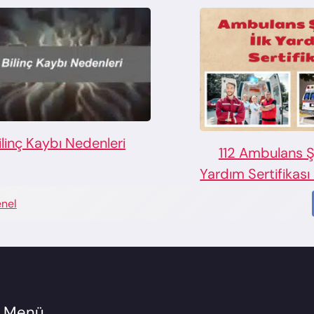
ilinç Kaybı Nedenleri
112 Ambulans Ş
Yardım Sertifikası 
nel
lı Menü