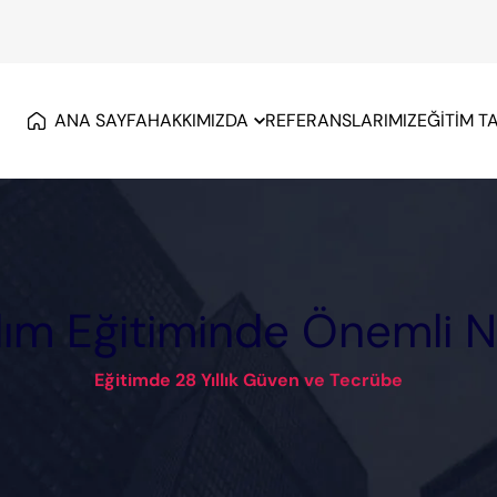
ANA SAYFA
HAKKIMIZDA
REFERANSLARIMIZ
EĞİTİM T
rdım Eğitiminde Önemli N
Eğitimde 28 Yıllık Güven ve Tecrübe