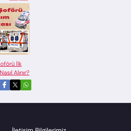
oförü İlk
İlk Yardım Ehliyet Soruları
Nasıl Alınır?
İletişim Bilgilerimiz