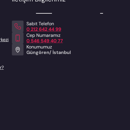
Sabit Telefon
0 212 642 44 99
Cep Numaramız
rkezi
0 546 549 40 77
Konumumuz
Güngören/ İstanbul
r?