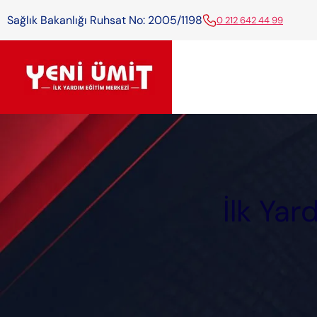
Sağlık Bakanlığı Ruhsat No: 2005/1198
0 212 642 44 99
İlk Ya