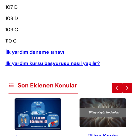
107 D
108 D
109 C
110 C
İlk yardım deneme sınavı
İlk yardım kursu başvurusu nasıl yapılır?
Son Eklenen Konular
Bilinç Kaybı