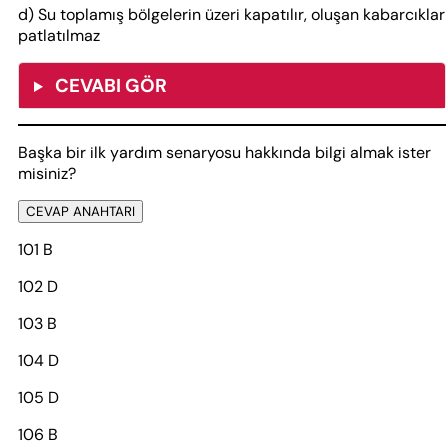
d) Su toplamış bölgelerin üzeri kapatılır, oluşan kabarcıklar
patlatılmaz
CEVABI GÖR
Başka bir ilk yardım senaryosu hakkında bilgi almak ister
misiniz?
CEVAP ANAHTARI
101 B
102 D
103 B
104 D
105 D
106 B