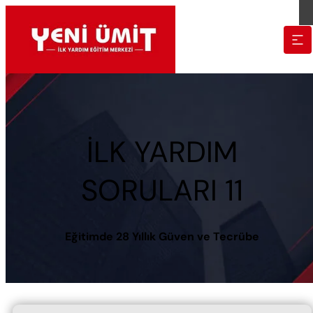
İLK YARDIM
SORULARI 11
Eğitimde 28 Yıllık Güven ve Tecrübe