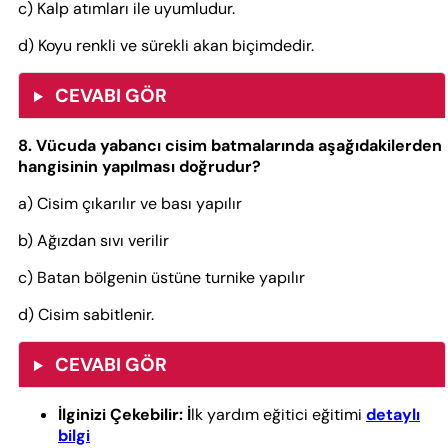
c) Kalp atımları ile uyumludur.
d) Koyu renkli ve sürekli akan biçimdedir.
CEVABI GÖR
8. Vücuda yabancı cisim batmalarında aşağıdakilerden
hangisinin yapılması doğrudur?
a) Cisim çıkarılır ve bası yapılır
b) Ağızdan sıvı verilir
c) Batan bölgenin üstüne turnike yapılır
d) Cisim sabitlenir.
CEVABI GÖR
İlginizi Çekebilir:
İ
lk yardım eğitici eğitimi
detaylı
bilgi