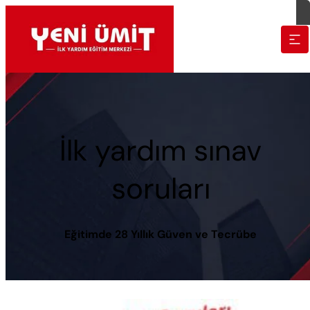
İlk yardım sınav
soruları
Eğitimde 28 Yıllık Güven ve Tecrübe