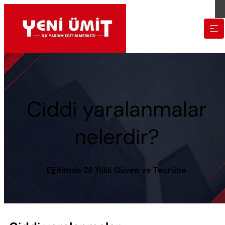
Ciddi yaralanmalar
nelerdir?
Eğitimde 28 Yıllık Güven ve Tecrübe