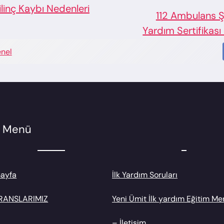
2 Ambulans Şoförü İlk
İlk Yardım Ehliye
m Sertifikası Nasıl Alınır?
nel
lı Menü
Sayfa
İlk Yardım Soruları
RANSLARIMIZ
Yeni Ümit İlk yardım Eğitim Me
– İletişim