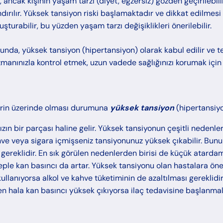
 ancak kişinin yaşam tarzı (diyet, egzersiz) gözden geçirilebilir
dırılır. Yüksek tansiyon riski başlamaktadır ve dikkat edilmesi 
uşturabilir, bu yüzden yaşam tarzı değişiklikleri önerilebilir.
da, yüksek tansiyon (hipertansiyon) olarak kabul edilir ve t
zmanınızla kontrol etmek, uzun vadede sağlığınızı korumak için 
erin üzerinde olması durumuna
yüksek tansiyon
(hipertansiyo
ın bir parçası haline gelir. Yüksek tansiyonun çeşitli nedenleri
 veya sigara içmişseniz tansiyonunuz yüksek çıkabilir. Bunun
ereklidir. En sık görülen nedenlerden birisi de küçük atardam
beple kan basıncı da artar. Yüksek tansiyonu olan hastalara öner
ullanıyorsa alkol ve kahve tüketiminin de azaltılması gereklidir.
n hala kan basıncı yüksek çıkıyorsa ilaç tedavisine başlanmalıd