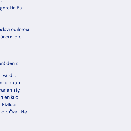
.
gerekir. Bu
edavi edilmesi
önemlidir.
n) denir.
 vardır.
 için kan
arların iç
ilen kilo
 Fiziksel
ır. Özellikle