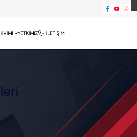
AKVİMİ
YETKİMİZ
İLETİŞİM
leri