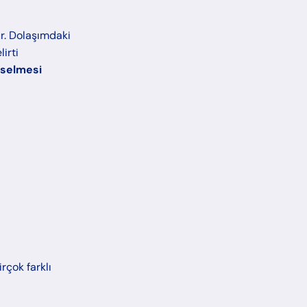
r. Dolaşımdaki
irti
kselmesi
rçok farklı