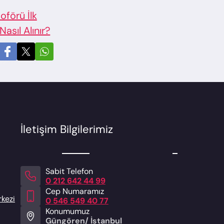
t Soruları
İletişim Bilgilerimiz
Sabit Telefon
0 212 642 44 99
Cep Numaramız
rkezi
0 546 549 40 77
Konumumuz
Güngören/ İstanbul