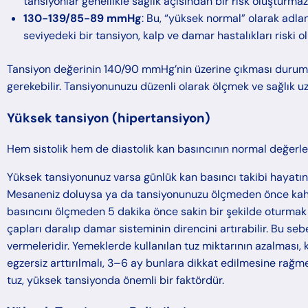
tansiyonlar genellikle sağlık açısından bir risk oluşturmaz,
130-139/85-89 mmHg
: Bu, “yüksek normal” olarak adlan
seviyedeki bir tansiyon, kalp ve damar hastalıkları riski ol
Tansiyon değerinin 140/90 mmHg’nin üzerine çıkması durumun
gerekebilir. Tansiyonunuzu düzenli olarak ölçmek ve sağlık u
Yüksek tansiyon (hipertansiyon)
Hem sistolik hem de diastolik kan basıncının normal değerl
Yüksek tansiyonunuz varsa günlük kan basıncı takibi hayatınız
Mesaneniz doluysa ya da tansiyonunuzu ölçmeden önce kahve
basıncını ölçmeden 5 dakika önce sakin bir şekilde oturmak g
çapları daralıp damar sisteminin direncini artırabilir. Bu se
vermeleridir. Yemeklerde kullanılan tuz miktarının azalması, k
egzersiz arttırılmalı, 3–6 ay bunlara dikkat edilmesine rağme
tuz, yüksek tansiyonda önemli bir faktördür.