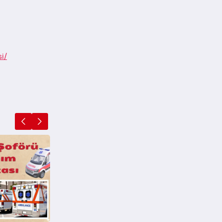
i/
Ehliyet Sınavında Çıkan
Güncel İlk Yardım Soruları