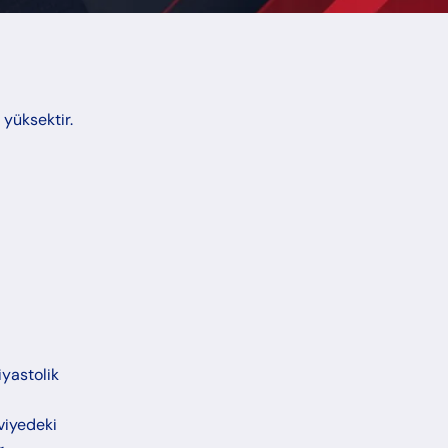
 yüksektir.
iyastolik
eviyedeki