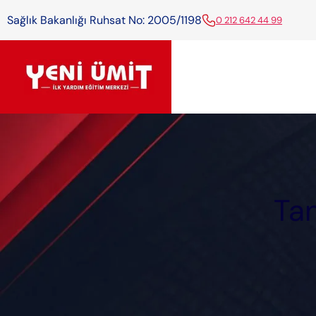
Sağlık Bakanlığı Ruhsat No: 2005/1198
0 212 642 44 99
Tan