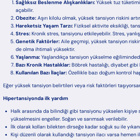
Sağlıksız Beslenme Alışkanlıkları:
Yüksek tuz tüketimi
açabilir.
Obezite:
Aşırı kilolu olmak, yüksek tansiyon riskini artırı
Hareketsiz Yaşam Tarzı:
Fiziksel aktivite eksikliği, tan
Stres:
Kronik stres, tansiyonu etkileyebilir. Stres, yanl
Genetik Faktörler:
Aile geçmişi, yüksek tansiyon riski
de olma ihtimali yüksektir.
Yaşlanma:
Yaşlandıkça tansiyon yükselme eğilimindedi
Bazı Kronik Hastalıklar:
Böbrek hastalığı, diyabet gibi 
Kullanılan Bazı İlaçlar:
Özellikle bazı doğum kontrol hapl
Eğer yüksek tansiyon belirtileri veya risk faktörleri taşıyors
Hipertansiyonda ilk yardım
Halk arasında da bilindiği gibi tansiyonu yükselen kişiye
yükselmesini engeller. Soğan ve sarımsak verilebilir.
İlk olarak kolları bilekten dirseğe kadar soğuk su ile yık
Kişi düzenli olarak kullandığı tansiyon ilacı varsa hemen il