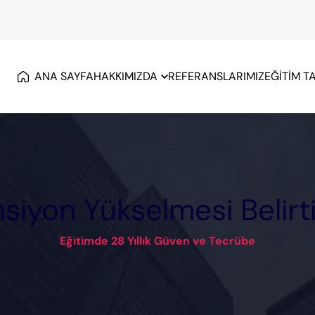
ANA SAYFA
HAKKIMIZDA
REFERANSLARIMIZ
EĞİTİM T
siyon Yükselmesi Belirti
Eğitimde 28 Yıllık Güven ve Tecrübe