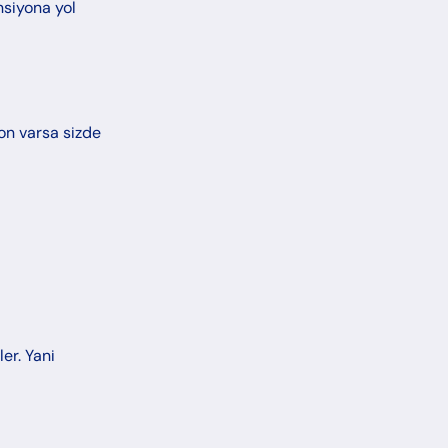
nsiyona yol
yon varsa sizde
er. Yani