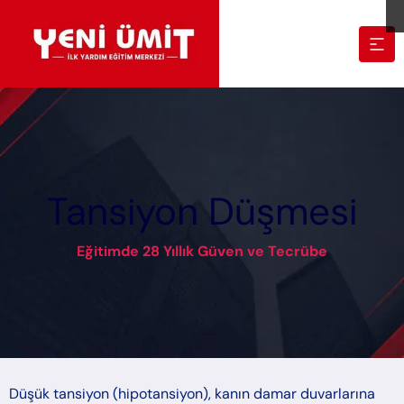
Tansiyon Düşmesi
Eğitimde 28 Yıllık Güven ve Tecrübe
Düşük tansiyon (hipotansiyon), kanın damar duvarlarına