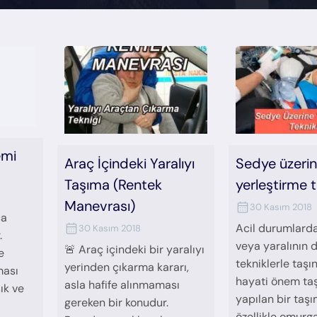
emi
Araç İçindeki Yaralıyı
Sedye üzeri
Taşıma (Rentek
yerleştirme t
Manevrası)
30 Kasım 2018
ça
Acil durumlard
30 Kasım 2018
.
veya yaralının 
🚨 Araç içindeki bir yaralıyı
e
tekniklerle taşı
yerinden çıkarma kararı,
ması
hayati önem taşı
asla hafife alınmaması
ık ve
yapılan bir taşı
gereken bir konudur.
özellikle omurg