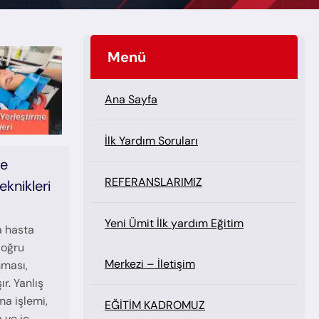
Menü
Ana Sayfa
İlk Yardım Soruları
ne
REFERANSLARIMIZ
eknikleri
Yeni Ümit İlk yardım Eğitim
a hasta
doğru
Merkezi – İletişim
nması,
r. Yanlış
ma işlemi,
EĞİTİM KADROMUZ
a ve iç…