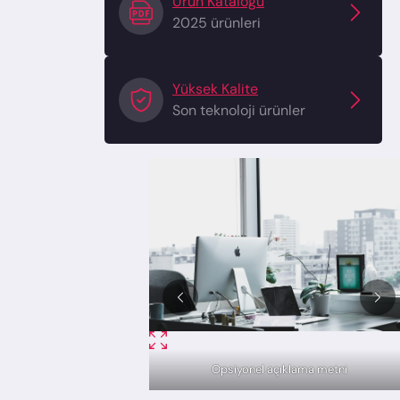
Ürün Katalogu
2025 ürünleri
Yüksek Kalite
Son teknoloji ürünler
Opsiyonel açıklama metni