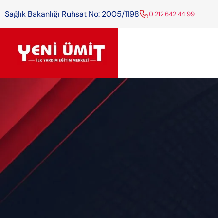
Sağlık Bakanlığı Ruhsat No: 2005/1198
0 212 642 44 99