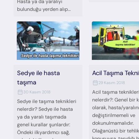
Hasta ya da yaralıyı
bulunduğu yerden alıp…
Sedye ile hasta
Acil Taşıma Tekni
taşıma
29 Kasım 2018
Acil taşıma teknikler
30 Kasım 2018
nelerdir?: Genel bir 
Sedye ile taşıma teknikleri
olarak, hasta/yaralın
nelerdir? Sedye ile hasta
değiştirilmemeli ve
ya da yaralı taşımada
dokunulmamalıdır.
genel kurallar şunlardır:
Olağanüstü bir tehli
Öndeki ilkyardımcı sağ,
konusuysa, taşıdığı 