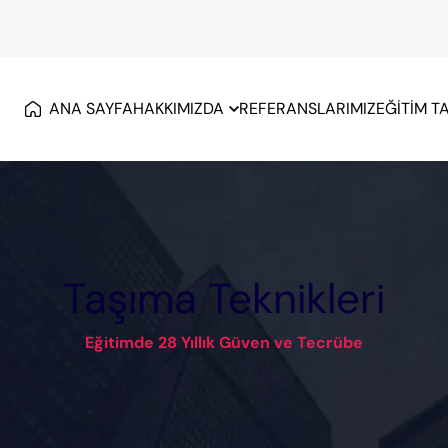
ANA SAYFA
HAKKIMIZDA
REFERANSLARIMIZ
EĞİTİM T
Taşıma Teknikleri
Eğitimde 28 Yıllık Güven ve Tecrübe