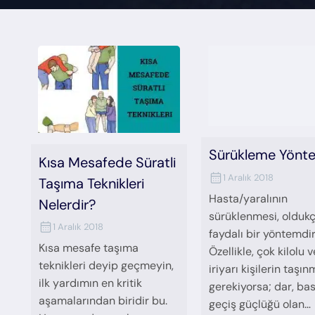
Sürükleme Yönt
Kısa Mesafede Süratli
1 Aralık 2018
Taşıma Teknikleri
Hasta/yaralının
Nelerdir?
sürüklenmesi, olduk
1 Aralık 2018
faydalı bir yöntemdir
Kısa mesafe taşıma
Özellikle, çok kilolu v
teknikleri deyip geçmeyin,
iriyarı kişilerin taşın
ilk yardımın en kritik
gerekiyorsa; dar, bas
aşamalarından biridir bu.
geçiş güçlüğü olan…