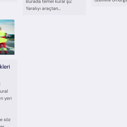
Burada temel kural şu:
Yaralıyı araçtan…
kleri
i
kural
ın yeri
ke söz
her…